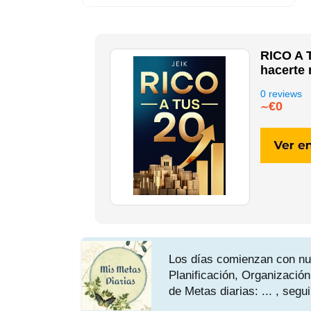
RICO A T
hacerte 
0 reviews
€0
∼
Los días comienzan con nu
Planificación, Organización
de Metas diarias: ... , seg