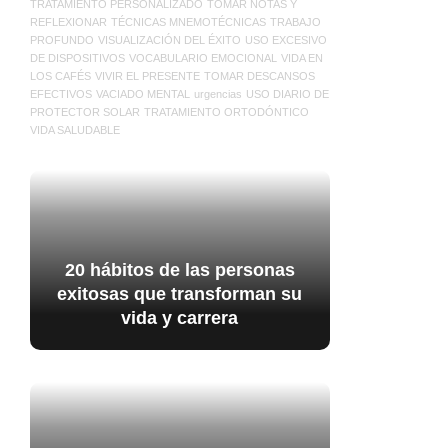
TRATAMIENTO PERSONALIZADO
TOMAR NOTAS Y
REFLEXIONAR
TÉCNICAS MNEMOTÉCNICAS
TRABAJO
PROFUNDO
VISUALIZACIÓN DEL ÉXITO
USO EXCESIVO
DE DISPOSITIVOS
VOCABULARIO EMOCIONAL
VIDA EN
LOS CAFÉS
VIVIR EL PRESENTE
TOMAR DESCANSOS
EFECTIVOS
VACIADO MENTAL
urgencias
USO DIARIO DE
PROTECTOR SOLAR
TRATAMIENTO ORTODÓNTICO
VIDA SALUDABLE
20 hábitos de las personas
exitosas que transforman su
vida y carrera